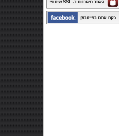
₪168.00
משקה איזוטוני 12 יח' - POWERADE
₪99.00
חטיף חלבון ,10 יחידות - NUTRI-MAXX
PROTEIN