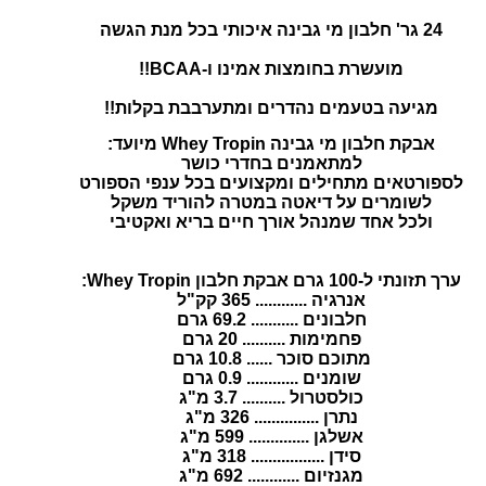
24 גר' חלבון מי גבינה איכותי בכל מנת הגשה
מועשרת בחומצות אמינו ו-BCAA!!
מגיעה בטעמים נהדרים ומתערבבת בקלות!!
אבקת חלבון מי גבינה Whey Tropin מיועד:
למתאמנים בחדרי כושר
לספורטאים מתחילים ומקצועים בכל ענפי הספורט
לשומרים על דיאטה במטרה להוריד משקל
ולכל אחד שמנהל אורך חיים בריא ואקטיבי
ערך תזונתי ל-100 גרם אבקת חלבון Whey Tropin:
אנרגיה ............ 365 קק"ל
חלבונים ........... 69.2 גרם
פחמימות .......... 20 גרם
מתוכם סוכר ...... 10.8 גרם
שומנים ............ 0.9 גרם
כולסטרול .......... 3.7 מ"ג
נתרן ............... 326 מ"ג
אשלגן .............. 599 מ"ג
סידן ................. 318 מ"ג
מגנזיום ............ 692 מ"ג