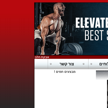
אבקת חלבון כשרה בדץ - POWERTECH-PURE WHEY HD
חים
צור קשר
מבצעים חמים !