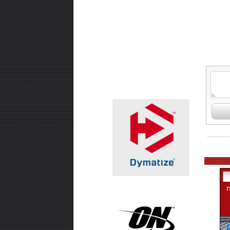
₪99.00
אבקת חלבון -SUPER EFFECT
VEGAN 700 GR
₪99.00
חטיף חלבון ,10 יחידות - USN TRUST
CRUNCH
ת
₪99.00