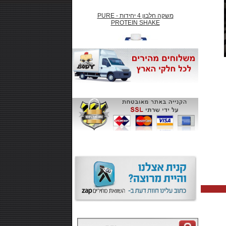
משקה חלבון 4 יחידות - PURE
PROTEIN SHAKE
₪66.00
חטיף חלבון ,10 יחידות - SMARTE
CARB
₪99.00
משקה אנרגיה 500 מל MONSTER