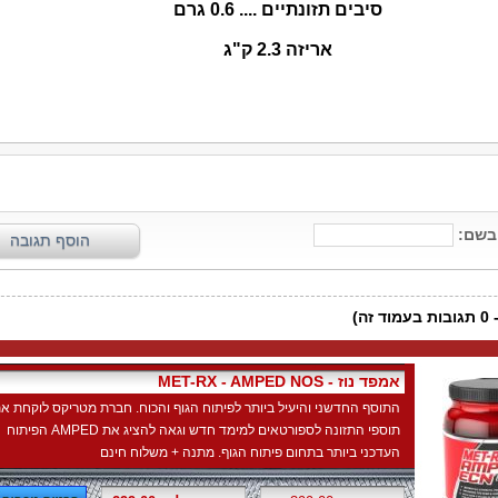
סיבים תזונתיים .... 0.6 גרם
אריזה 2.3 ק"ג
MET-RX - AMPED NOS - אמפד נוז
התוסף החדשני והיעיל ביותר לפיתוח הגוף והכוח. חברת מטריקס לוקחת א
תוספי התזונה לספורטאים למימד חדש וגאה להציג את AMPED הפיתוח
העדכני ביותר בתחום פיתוח הגוף. מתנה + משלוח חינם