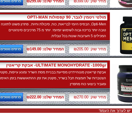
מחיר שוק: ₪399.00
המחיר שלנו: ₪299.00
OPTI-MAN מולטי ויטמין לגבר, 90 קפסולות
Opti-Men, הבסיס היומי לבריאות, כוח, סיבולת וחיות.. פתרון פשוט לתזונה
טובה יותר בריכוז גבוה לשימוש יומיומי. יותר מ 75 מרכיבים סינרגטיים
המכילים 5 תערובות שונות בכל טבלית.
מחיר שוק: ₪205.00
המחיר שלנו: ₪149.00
אבקת קריאטין -ULTIMATE MONOHYDRATE -1000gr
אבקת קריאטין מונוהיידרט מסייעת בבניית מסת השריר ומונע עייפות, מקטין
הצטברות של חומצות חבל בשריר, מקטין את זמן ההתאוששות בזמן האימון
ומגביר ביצועי כוח מתפרץ.
מחיר שוק: ₪270.00
המחיר שלנו: ₪222.00
יש לערוך את העמוד