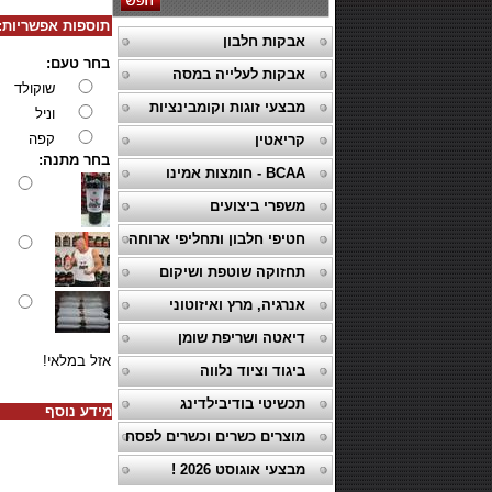
תוספות אפשריות:
אבקות חלבון
בחר טעם:
אבקות לעלייה במסה
שוקולד
מבצעי זוגות וקומבינציות
וניל
קפה
קריאטין
בחר מתנה:
BCAA - חומצות אמינו
משפרי ביצועים
חטיפי חלבון ותחליפי ארוחה
תחזוקה שוטפת ושיקום
אנרגיה, מרץ ואיזוטוני
דיאטה ושריפת שומן
אזל במלאי!
ביגוד וציוד נלווה
תכשיטי בודיבילדינג
מידע נוסף
מוצרים כשרים וכשרים לפסח
מבצעי אוגוסט 2026 !