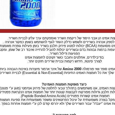
ות אמינו הן אבני היסוד של ריקמת השריר ואספקתם ערך עליון לבניית השריר.
 לספק אנרגיה בשרירים ולשמש כדלק העוזר לגוף להשתמש בשומן כמקור אנרגיה .
נוע פירוק חלבון בשריר בזמן פעילות גופנית מאומצת.
פות ברמות גבוהות בדם ובשרירים יכולות להוביל להרזייה ואיבוד רב של שומן, ומקט
הפגיעות ודילול השריר.
בודיבילדרים, אתלטים וחובבי כושר זקוקים לחומצות אמינו
לצורך סינטוז, חידוש רקמות ובניית שרירים חזקים יותר.
ינו סופר וואי פורמולה
2000 Amino
של אינר ארמור מיוצרות באיכות הגבוהה ביות
חומצות האמינו החיוניות (Essential & Non-Essential) לבניית השרירים.
כיצד מופקות חומצות האמינו?
ת האמינו, אנו משתמשים בתהליך טבעי לחלוטין של פירוק אנזימטי (מוגן ע"י פטנט)
ות חלבון גדולות מפורקות לקבוצות קטנות יותר של חומצות אמינו הנקראות פפטידים 
חומצות אמינו קשורות פפטידים (Peptide Bonded Amino Acids).
מקל בצורה משמעותית על עיכול הפרוטאינים ומשפר משמעותית את ספיגת חומצות 
 אמינו "יעבדו" עבור השרירים שלך ולא יהרסו קודם לכן ע"י חומצות אחרות בגופך.