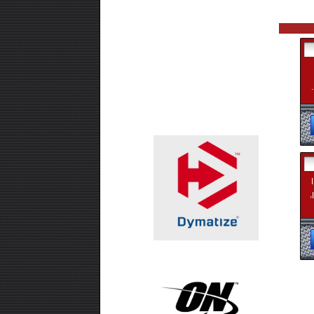
₪99.00
אבקת חלבון -SUPER EFFECT
VEGAN 700 GR
₪99.00
חטיף חלבון ,10 יחידות - USN TRUST
CRUNCH
,
₪99.00