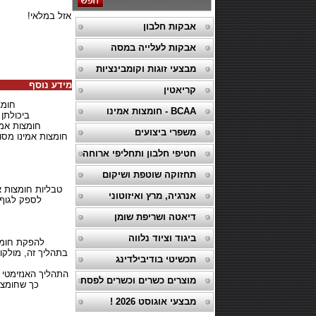
אזל במלאי!
אבקות חלבון
אבקות לעלייה במסה
מבצעי זוגות וקומבינציות
מידע נוסף
קריאטין
חומצ
BCAA - חומצות אמינו
ביכולתן
חומצות אמינו מסועפות (BCAA) יכולות למ
משפרי ביצועים
חומצות אמינו מסוע
חטיפי חלבון ותחליפי ארוחה
תחזוקה שוטפת ושיקום
טבליות חומצות אמ
אנרגיה, מרץ ואיזוטוני
לספק לגוף שלך את כל 
דיאטה ושריפת שומן
ביגוד וציוד נלווה
להפקת חומצו
בתהליך זה, מולקול
תכשיטי בודיבילדינג
התהליך האנזימטי 
מוצרים כשרים וכשרים לפסח
כך שחומצות
מבצעי אוגוסט 2026 !