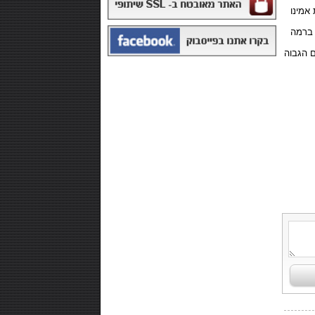
אמינו
 ברמה
ם הגבוה
₪168.00
משקה איזוטוני 12 יח' - POWERADE
₪99.00
חטיף חלבון ,10 יחידות - NUTRI-MAXX
PROTEIN