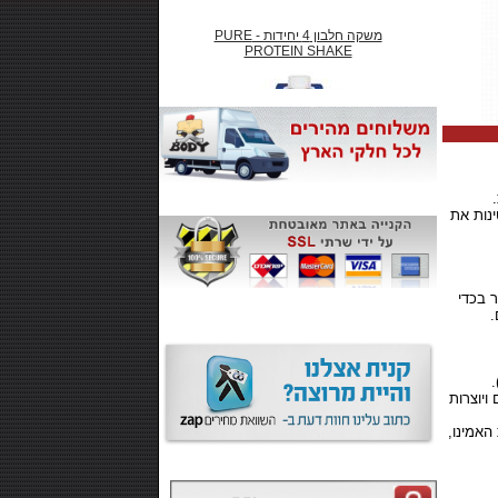
משקה חלבון 4 יחידות - PURE
PROTEIN SHAKE
₪66.00
ינות את
חטיף חלבון ,10 יחידות - SMARTE
CARB
ר בכדי
.
ויוצרות
₪99.00
האמינו,
משקה אנרגיה 500 מל MONSTER