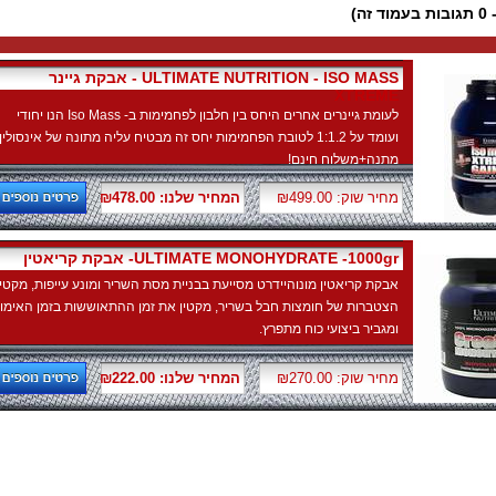
אבקת גיינר - ULTIMATE NUTRITION - ISO MASS
XTREME
לעומת גיינרים אחרים היחס בין חלבון לפחמימות ב- Iso Mass הנו יחודי
ועומד על 1:1.2 לטובת הפחמימות יחס זה מבטיח עליה מתונה של אינסולין.
מתנה+משלוח חינם!
מחיר שוק: ₪499.00
המחיר שלנו: ₪478.00
אבקת קריאטין -ULTIMATE MONOHYDRATE -1000gr
אבקת קריאטין מונוהיידרט מסייעת בבניית מסת השריר ומונע עייפות, מקטין
הצטברות של חומצות חבל בשריר, מקטין את זמן ההתאוששות בזמן האימון
ומגביר ביצועי כוח מתפרץ.
מחיר שוק: ₪270.00
המחיר שלנו: ₪222.00