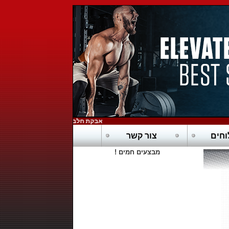
אבקת חלבון כשרה בדץ - POWERTECH-PURE WHEY HD
חים
צור קשר
מבצעים חמים !