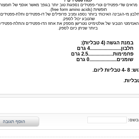
למה פפטידים ?
ראים שדי-פפטידים וטרי-פפטידים נספגות טוב יותר בגופך מאשר אוסף של חומצות 
חופשיות (free form amino acids).
לבון מי-הגבינה האיכותי ביותר נספג ומניב פרופילים של דו-פפטידים ותלת-פפטידים
שהטבע יכול לספק.
האנזימטי הטבעי של אולטימייט נוטרישן מספק את אחוז הדו-פפטידים והתלת-פפטידי
ביותר שניתן כיום לספק.
(4 טבליות):
................4 גרם
.............2.5 גרם
...............0 גרם
 ליום.