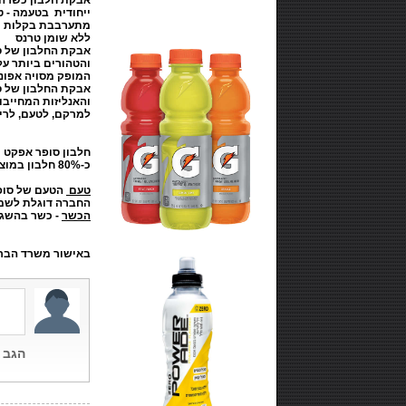
אבקת חלבון כשרה
ייחודית בטעמה - ט
מתערבבת בקלות
ללא שומן טרנס
אבקת החלבון של 
המופק מסויה אפונה ואורז, 4 גרם גל
אבקת החלבון של 
והאנליזות המחייבו
למרקם, לטעם, לריח
חלבון סופר אפקט VEGAN מבוסס אך ורק על חלבון מהצומח
כ-80% חלבון במוצר
טעם
הטעם של סופר
החברה דוגלת לשמו
הכשר
-
כשר בהשגח
באישור משרד הבריא