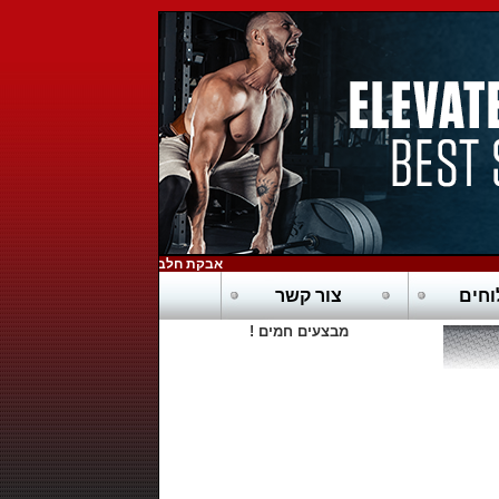
אבקת חלבון כשרה בדץ - POWERTECH-PURE WHEY HD
חים
צור קשר
מבצעים חמים !