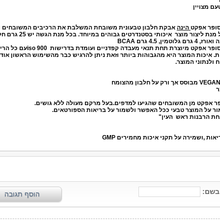
עם מצויין
סופר אפקט
הינה
אבקת חלבון טבעונית משובחת המשלבת את הרכיבים המשובחים
והטהורים ביותר על מנת ליצור מוצר איכותי בסטנדרטים גבוהים במיוח
וטמין, 4.5 גרם
BCAA
סופר אפקט
מיוצרת תחת תנאי מעבדה קפדניים ועומדת בדרישות
iso 900
עם כל הריש
ת. איכות המוצר היא מהגבוהות ביותר וזאת ניתן להרגיש כבר מהשימוש הראשון אוד
 ולנתוני המוצר.
 אפקט מן המשובחים שהגיעו למדפים.בעל מרקם מעולה ללא גושים.
ר על המוצר טבעי ככל האפשר ולשמור על בריאות הספורטאים.
ת הרבנות ראש העין"
ות ,ושמירה על תקני איכות מחמירים GMP