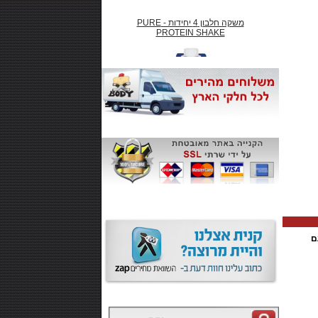
משקה חלבון 4 יחידות - PURE
PROTEIN SHAKE
₪66.00
חטיף חלבון ,10 יחידות - SMARTE
CARB
ם
₪99.00
משקה אנרגיה 500 מל MONSTER