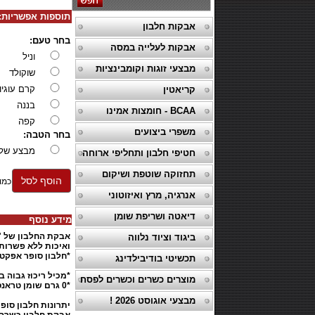
תוספות אפשריות:
אבקות חלבון
בחר טעם:
אבקות לעלייה במסה
וניל
מבצעי זוגות וקומבינציות
שוקולד
קרם עוגיו
קריאטין
בננה
BCAA - חומצות אמינו
קפה
משפרי ביצועים
בחר הטבה:
מבצע שלישיה- 2 מיכ
חטיפי חלבון ותחליפי ארוחה
תחזוקה שוטפת ושיקום
הוסף לסל
כמו
אנרגיה, מרץ ואיזוטוני
דיאטה ושריפת שומן
מידע נוסף
אבקת החלבון של "ס
ביגוד וציוד נלווה
ואיכות ללא פשרות.
*חלבון סופר אפקט 
תכשיטי בודיבילדינג
*מכיל ריכוז גבוה 
מוצרים כשרים וכשרים לפסח
*0 גרם שומן טראנס.
מבצעי אוגוסט 2026 !
יתרונות חלבון סופ