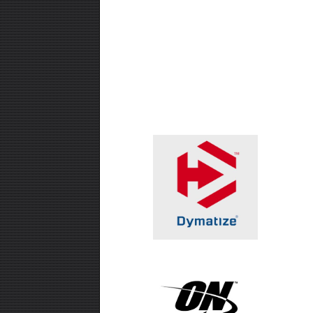
₪99.00
אבקת חלבון -SUPER EFFECT
VEGAN 700 GR
₪99.00
חטיף חלבון ,10 יחידות - USN TRUST
CRUNCH
₪99.00