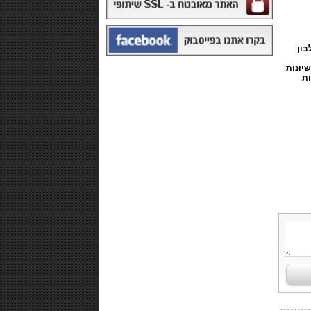
ד. בכל מנת הגשה יש 25 גרם חלבון
יונות
₪168.00
ות
משקה איזוטוני 12 יח' - POWERADE
₪99.00
חטיף חלבון ,10 יחידות - NUTRI-MAXX
PROTEIN