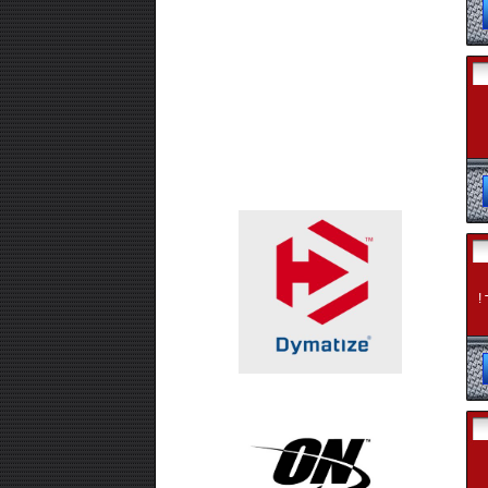
₪99.00
אבקת חלבון -SUPER EFFECT
VEGAN 700 GR
₪99.00
חטיף חלבון ,10 יחידות - USN TRUST
CRUNCH
!
₪99.00