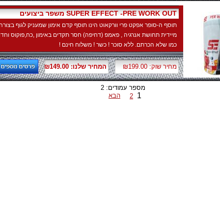
משפר ביצועים SUPER EFFECT -PRE WORK OUT
תוסף ה-סופר אפקט פרי וורקאוט הינו תוסף קדם אימון שמעניק לגוף בצורה
מיידית תחושת אנרגיה , פאמפ (דחיפה) חסר תקדים באימון ,כח,פוקוס וחדו
כמו שלא הכרתם. ללא סוכר ! כשר ! משלוח חינם !
מחיר שוק: ₪199.00
המחיר שלנו: ₪149.00
מספר עמודים: 2
1
הבא
2