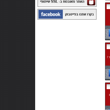
₪168.00
משקה איזוטוני 12 יח' - POWERADE
 !
₪99.00
חטיף חלבון ,10 יחידות - NUTRI-MAXX
PROTEIN
ם