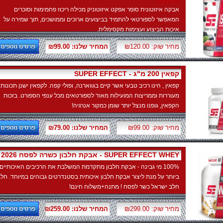
איזוטוני
אבקה איזוטונית סופר אפקט איזוטוניק מכילה ריכוז פחמימות וסוכרים
המאפשר לספורטאי להתמיד בביצועים ארוכים וממושכים, תוך שמירה על
איכות הביצוע ועצימות מקסימלית.
מחיר שוק: ₪120.00
המחיר שלנו: ₪99.00
SUPER EFFECT - קפאין 200 מ"ג
קפאין , הינו רכיב טבעי אשר קיים בגווארנה, ופולי קפה. לקפאין ישנן תכונות
מעוררות וממריצות המועילות מאוד לספורטאים מכל ענפי הספורט. בזכות
הקפאין, גופנו מנצל יותר שומן כמקור אנרגיה!
מחיר שוק: ₪99.00
המחיר שלנו: ₪79.00
אבקת חלבון כשרה לפסח 2026 - SUPER EFFECT WHEY
100% מי גבינה - אבקת חלבון מתקדמת המשלבת את הרכיבים האיכותיים
ביותר על מנת ליצור אבקת חלבון איכותית בסטנדרטים גבוהים במיוחד. חלב
חלב ישראל כשר לפסח ! מתנה+משלוח חינם!
מחיר שוק: ₪299.00
המחיר שלנו: ₪259.00