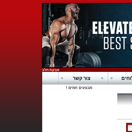
אבקת חלבון כשרה בדץ - POWERTECH-PURE WHEY HD
חים
צור קשר
מבצעים חמים !