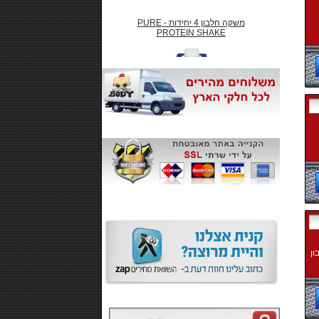
משקה חלבון 4 יחידות - PURE
PROTEIN SHAKE
₪66.00
חטיף חלבון ,10 יחידות - SMARTE
CARB
ון
₪99.00
משקה אנרגיה 500 מל MONSTER