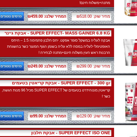
מתנה+משלוח חינם!
מחיר שוק: ₪518.00
המחיר שלנו: ₪459.00
אבקת גיינר - SUPER EFFECT- MASS GAINER 6.8 KG
אבקה לעליה במשקל סופר אפקט. יחס חלבון פחמימה 1:5 – היחס
האופטימלי לעליה במסה ללא עליה בשומן הגוף.המוצר כשר בהשגחת
הרבנות ראש העין משלוח חינם+מתנה לבחירה !
מחיר שוק: ₪299.00
המחיר שלנו: ₪249.00
אבקת קריאטין בטעמים - SUPER EFFECT - 300 gr
קריאטין מונוהידרט בטעמים של SUPER EFFECT מכיל 96 מנות הגשה,
כשר !
מחיר שוק: ₪129.00
המחיר שלנו: ₪99.00
אבקת חלבון - SUPER EFFECT ISO ONE