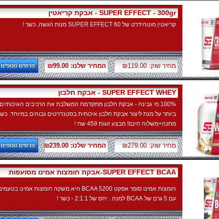
אבקת קריאטין - SUPER EFFECT - 300gr
קריאטין מונוהידרט של SUPER EFFECT 60 מנות הגשה, כשר !
מחיר שוק: ₪119.00
המחיר שלנו: ₪99.00
אבקת חלבון - SUPER EFFECT WHEY
100% מי גבינה - אבקת חלבון מתקדמת המשלבת את הרכיבים האיכותיים
ביותר על מנת ליצור אבקת חלבון איכותית בסטנדרטים גבוהים במיוחד. כשר
מתנה+משלוח חינם! מבצע זוגות 459 שח !
מחיר שוק: ₪279.00
המחיר שלנו: ₪239.00
אבקת חומצות אמינו מסועפות-SUPER EFFECT BCAA
4500
חומצות אמינו סופר אפקט BCAA 5200 היא משקה חומצות אמינו בטעמי
עם 5 גרם של BCAA למנה . יחס של 2:1:1 - כשר !