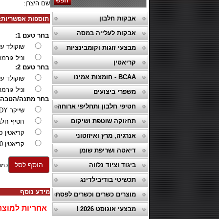
שם היצרן:
אבקות חלבון
תוספות אפשריות:
אבקות לעלייה במסה
בחר טעם 1:
שוקולד עש
מבצעי זוגות וקומבינציות
וניל גורמ
קריאטין
בחר טעם 2:
BCAA - חומצות אמינו
שוקולד עש
וניל גורמ
משפרי ביצועים
בחר מתנה/הטבה:
חטיפי חלבון ותחליפי ארוחה
שייקר X BODY
תחזוקה שוטפת ושיקום
חטיף חלבו
קריאטין סופר
אנרגיה, מרץ ואיזוטוני
קריאטין 500 גרם USN,
דיאטה ושריפת שומן
הוסף לסל
ביגוד וציוד נלווה
כמו
תכשיטי בודיבילדינג
מידע נוסף
מוצרים כשרים וכשרים לפסח
אחריות למוצר 
מבצעי אוגוסט 2026 !