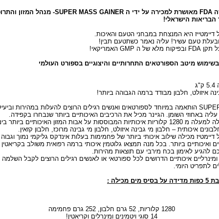
ה
SUPER MASS GAINER
FDA-
מאושרת למכירה על ידי ה
מנהל המזון והתרו
הבריאות הישראלי
!
 דיימטייז היא המנצחת במבחני הטעם והאיכות
.
בעלת טעם עשיר! עליה נאמר כשתטעם תבין
!
 תקן
GMP
FDA
ובפיקוח מלא של ה
האמריקאי
!
בשימוש מיטב הספורטאים התחרותיים והיצוגיים בספורט העולמי
ג
ינה איזולט, חלבון מבודד ברמה הגבוהה ביותר
!
SUPE
הותאמה במיוחד לספורטאים ואנשים רגילים הרוצים להעלות במהירות וביעיל
יה באחוזי השומן. הגיינר מכיל את הרכיבים האיכותיים ביותר שנבחרו בקפידה
.
נים איכותית – חלבון מי גבינה איזולט, חלבון מי גבינה מרוכז, חלבון קזאין
.
 דיימטיז מכילה שילוב איכותי ביותר של פחמימות בעלות אינדקס גליקמי נמוך וגבוה 
ם ואיכותיים ביותר. בכל מנה תמצאו גלוטמין איכותי ברמה רפואית משולב בקריאטין א
כם להגיע לאימון בכח מירבי עם תוצאות מהירות
.
ויטמינים ומינרליים איכותיים הדרושים לכל ספורטאי או לאנשים רגילים הרוצים לקבל השלמה 
ים לתפריט היומי
.
ים מכילה
:
1280
קלוריות, 52 גרם חלבון, 252 גרם פחמימה
14
סוגי ויטמינים ומינרלים וקריאטין
!