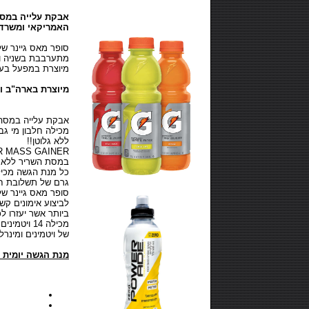
אבקת עלייה במס
האמריקאי ומשרד 
סופר מאס גיינר של
מתערבבת בשניה ו
מיוצרת במפעל בעל
מיוצרת בארה"ב ו
אבקת עלייה במסה 5.4 ק"
מכילה חלבון מי גב
ללא גלוטן
!!
R MASS GAINER
במסת השריר ללא על
גרם של תשלובת חלבו
סופר מאס גיינר של
לביצוע אימונים קשי
ביותר אשר יעזרו ל
מכילה 14 
של ויטמינים ומינרל
מנת הגשה יומית בת 5 כפות מדידה על בסיס מ