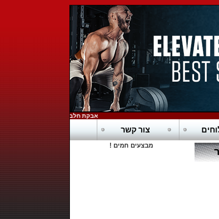
אבקת חלבון כשרה בדץ - POWERTECH-PURE WHEY HD
חים
צור קשר
מבצעים חמים !