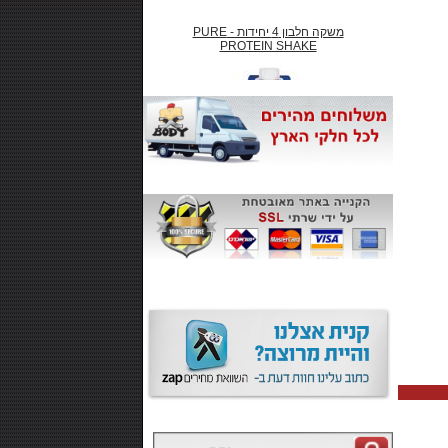
משקה חלבון 4 יחידות - PURE
PROTEIN SHAKE
₪66.00
חטיף חלבון ,10 יחידות - SMARTE
CARB
₪99.00
משקה אנרגיה 500 מל MONSTER