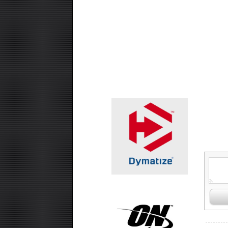
₪99.00
אבקת חלבון -SUPER EFFECT
VEGAN 700 GR
₪99.00
חטיף חלבון ,10 יחידות - USN TRUST
CRUNCH
₪99.00