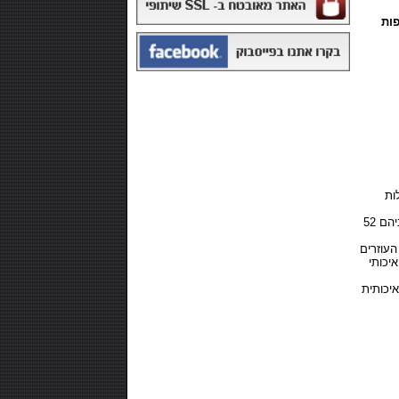
פות
₪168.00
משקה איזוטוני 12 יח' - POWERADE
ות
כל מנת הגשה מכילה למעלה מ 1280 קלוריות איכותיות המבוססות על אבות המזון האיכותיים ביותר ביניהם 52
₪99.00
העוזרים
חטיף חלבון ,10 יחידות - NUTRI-MAXX
יכותי
PROTEIN
איכותית