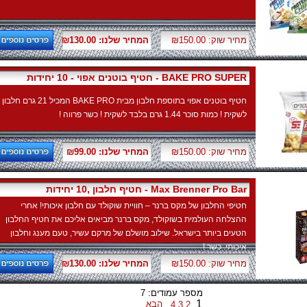
מחיר שוק: ₪150.00
המחיר שלנו: ₪130.00
חטיף בוטנים אפוי - 10 יחידות - BAKE PRO SUPER
EFFECT
חטיף בוטנים אפוי בתוספת חלבון מבית BAKE PRO המכיל 21 גרם חלבון
לשקית ! כמות סוכר 1.44 גרם בלבד לשקית ! כשר פרווה !
מחיר שוק: ₪150.00
המחיר שלנו: ₪99.00
חטיף חלבון ,10 יחידות - Max Brenner Pro Bar
חטיפי החלבון של מקס ברנר – חוויית שוקולד עם חלבון איכותי! אחרי
ההצלחה העולמית בשוקולד, מקס ברנר מביאים אליכם את חטיף החלבון
הטעים ביותר בישראל. שילוב מושלם של מרקם עשיר, טעם מענג וחלבון
איכותי. כשר !
מחיר שוק: ₪150.00
המחיר שלנו: ₪130.00
מספר עמודים: 7
1
הבא
4
3
2