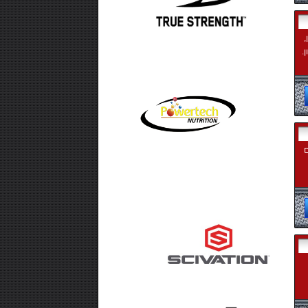
ם שומן,
 גרם חלבון.
בון מי גבינה, 1 גרם