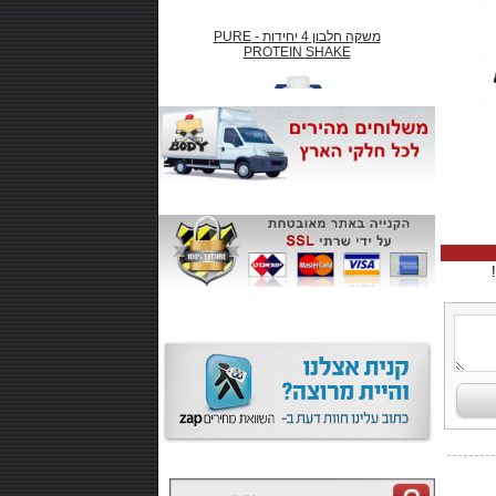
משקה חלבון 4 יחידות - PURE
PROTEIN SHAKE
₪66.00
חטיף חלבון ,10 יחידות - SMARTE
CARB
₪99.00
משקה אנרגיה 500 מל MONSTER