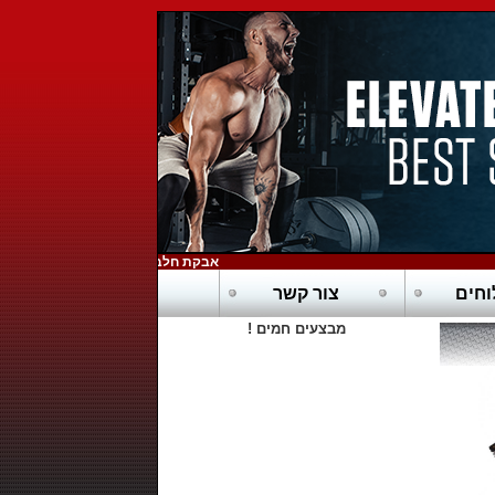
אבקת חלבון כשרה בדץ - POWERTECH-PURE WHEY HD
חים
צור קשר
מבצעים חמים !