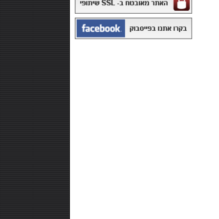
₪168.00
משקה איזוטוני 12 יח' - POWERADE
₪99.00
חטיף חלבון ,10 יחידות - NUTRI-MAXX
PROTEIN