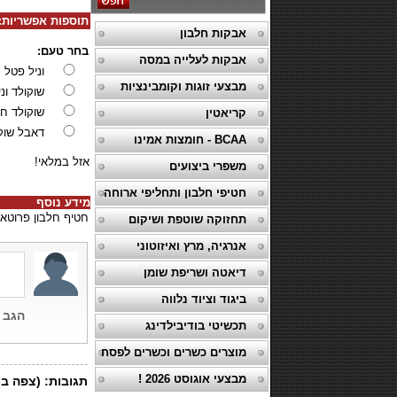
תוספות אפשריות:
אבקות חלבון
בחר טעם:
אבקות לעלייה במסה
וניל פטל
מבצעי זוגות וקומבינציות
שוקולד וני
שוקולד ח
קריאטין
דאבל שוק
BCAA - חומצות אמינו
אזל במלאי!
משפרי ביצועים
חטיפי חלבון ותחליפי ארוחה
מידע נוסף
חטיף חלבון פרוטאיניסימו מבית SCITEC מכיל 15 גרם חלבון 
תחזוקה שוטפת ושיקום
אנרגיה, מרץ ואיזוטוני
דיאטה ושריפת שומן
ביגוד וציוד נלווה
תכשיטי בודיבילדינג
מוצרים כשרים וכשרים לפסח
מבצעי אוגוסט 2026 !