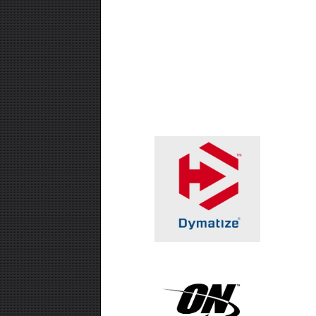
₪99.00
אבקת חלבון -SUPER EFFECT
VEGAN 700 GR
₪99.00
חטיף חלבון ,10 יחידות - USN TRUST
CRUNCH
₪99.00