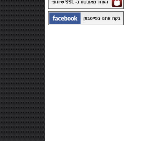
₪168.00
משקה איזוטוני 12 יח' - POWERADE
₪99.00
חטיף חלבון ,10 יחידות - NUTRI-MAXX
PROTEIN
₪99.00
אבקת חלבון -SUPER EFFECT
VEGAN 700 GR