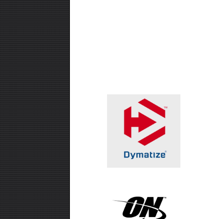
₪99.00
חטיף חלבון ,10 יחידות - USN TRUST
CRUNCH
₪99.00