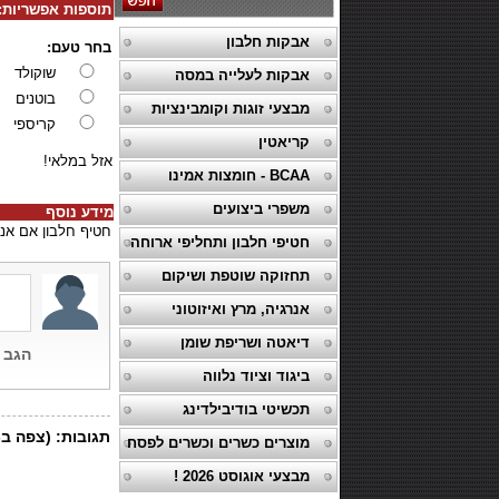
תוספות אפשריות:
אבקות חלבון
בחר טעם:
שוקולד
אבקות לעלייה במסה
בוטנים
מבצעי זוגות וקומבינציות
קריספי
קריאטין
אזל במלאי!
BCAA - חומצות אמינו
משפרי ביצועים
מידע נוסף
חטיף חלבון אם אנד אם מכיל
חטיפי חלבון ותחליפי ארוחה
תחזוקה שוטפת ושיקום
אנרגיה, מרץ ואיזוטוני
דיאטה ושריפת שומן
ביגוד וציוד נלווה
תכשיטי בודיבילדינג
מוצרים כשרים וכשרים לפסח
מבצעי אוגוסט 2026 !