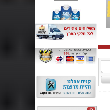
₪66.00
חטיף חלבון ,10 יחידות - SMARTE
CARB
₪99.00
משקה אנרגיה 500 מל MONSTER