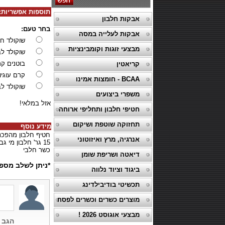
תוספות אפשריות:
אבקות חלבון
בחר טעם:
אבקות לעלייה במסה
שוקולד ח
מבצעי זוגות וקומבינציות
שוקולד לב
בוטנים ק
קריאטין
קרם עוגיו
BCAA - חומצות אמינו
שוקולד לב
משפרי ביצועים
אזל במלאי!
חטיפי חלבון ותחליפי ארוחה
תחזוקה שוטפת ושיקום
מידע נוסף
חטיף חלבון מהפכני המכיל רק 200 קל
אנרגיה, מרץ ואיזוטוני
15 גר' חלבון מי גבינה איכותי,2 גרם סוכר
כשר חלבי
דיאטה ושריפת שומן
*ניתן לשלב מספ
ביגוד וציוד נלווה
תכשיטי בודיבילדינג
מוצרים כשרים וכשרים לפסח
מבצעי אוגוסט 2026 !