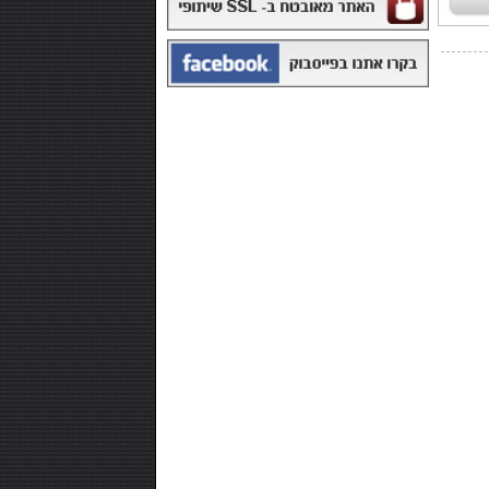
₪168.00
משקה איזוטוני 12 יח' - POWERADE
₪99.00
חטיף חלבון ,10 יחידות - NUTRI-MAXX
PROTEIN