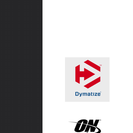
₪99.00
אבקת חלבון -SUPER EFFECT
VEGAN 700 GR
₪99.00
חטיף חלבון ,10 יחידות - USN TRUST
CRUNCH
₪99.00