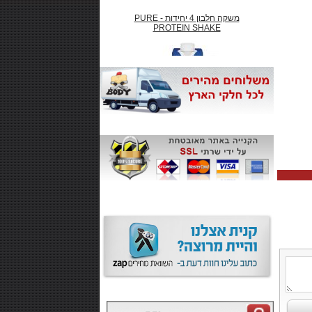
משקה חלבון 4 יחידות - PURE
PROTEIN SHAKE
₪66.00
חטיף חלבון ,10 יחידות - SMARTE
CARB
₪99.00
משקה אנרגיה 500 מל MONSTER