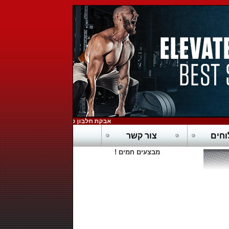
אבקת חלבון כשרה בדץ - POWERTECH-PURE WHEY HD
חים
צור קשר
מבצעים חמים !