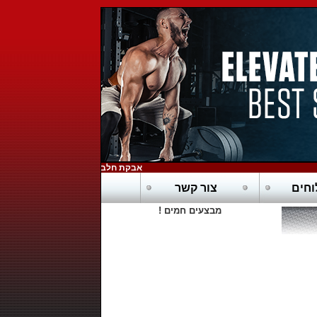
אבקת חלבון כשרה בדץ - POWERTECH-PURE WHEY HD
חים
צור קשר
מבצעים חמים !