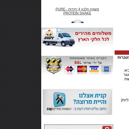
משקה חלבון 4 יחידות - PURE
PROTEIN SHAKE
₪66.00
צטברות
חטיף חלבון ,10 יחידות - SMARTE
CARB
יא
אגר
ות
₪99.00
משקה אנרגיה 500 מל MONSTER