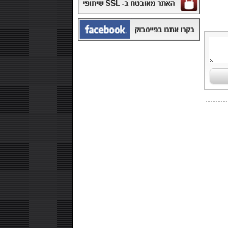
₪168.00
משקה איזוטוני 12 יח' - POWERADE
₪99.00
חטיף חלבון ,10 יחידות - NUTRI-MAXX
PROTEIN