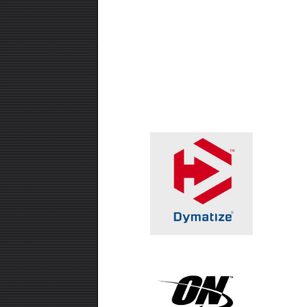
₪99.00
אבקת חלבון -SUPER EFFECT
VEGAN 700 GR
₪99.00
חטיף חלבון ,10 יחידות - USN TRUST
CRUNCH
₪99.00