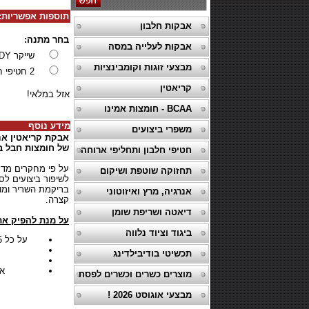
תוספות אפשריות:
אבקות חלבון
בחר מתנה:
אבקות לעלייה במסה
שייקר X BODY
מבצעי זוגות וקומבינציות
2 חטיפי חלבון זון
קריאטין
אזל במלאי!
BCAA - חומצות אמינו
מידע נוסף
משפרי ביצועים
אבקת קריאטין אנס
של חומצות חבל בש
חטיפי חלבון ותחליפי ארוחה
על פי מחקרים מדעי
תחזוקה שוטפת ושיקום
לשיפור ביצועים לס
בריקמת השריר ומו
אנרגיה, מרץ ואיזוטוני
קצרה.
דיאטה ושריפת שומן
על מנת להפיק את
ביגוד וציוד נלווה
על כל 5 גרם קריאטין שצורכים יש לשתות חצי ליטר מים. (מים בלבד כדי לא להעמיס על הכליות)
תכשיטי בודיבילדינג
א
מוצרים כשרים וכשרים לפסח
מבצעי אוגוסט 2026 !