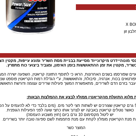
י מונוהיידרט מיקרונייזד מסייעת בבניית מסת השריר ומונע עייפות, מקטין ה
ריר, מקטין את זמן ההתאוששות בזמן האימון, ומגביר ביצועי כוח מתפרץ.
ים שפורסמו בשנים האחרונות, הראו כי לתוסף התזונה קריאטין, השפעה ישירה המב
פורטאים בכוח, אנרגיה, סיבולת, והתאוששות, ע"י הגדלת רמות הקריאטין פוספט שנ
עבר בזרם הדם לשרירים, מתאפשרת המשך פעילות שרירים עצומה ודורשת התאושש
 מלוא התועלת מהקריאטין ממולץ לבצע את ההמלצות הבאות:
כאשר נוטלים קריאטין באבקה יש לצרוך אותו כחצי שעה לפני הפעילות הגופנית.
יש ליטול מקסימום 10 גרם ביום (חוץ משבוע העמסה)
ת מנת הקריאטין מומלץ לקחת עם מנת פחממות לשם ספיגה טובה יותר בשרירים.
המוצר כשר