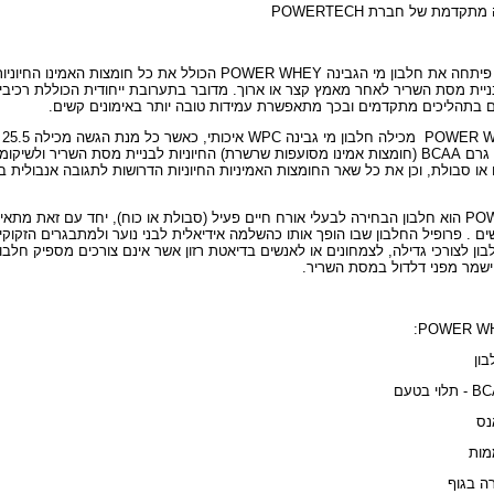
דמת של חברת POWERTECH
WHEY הכולל את כל חומצות האמינו החיוניו
בניית מסת השריר לאחר מאמץ קצר או ארוך. מדובר בתערובת ייחודית הכוללת רכיבי
ים בתהליכים מתקדמים ובכך מתאפשרת עמידות טובה יותר באימונים קשים.
WHEY מ
חלבון ובו 5.0 - 5.5 גרם BCAA (חומצות אמינו מסועפות שרשרת) החיוניות לבניית מסת השריר ולשיקומו
 או סבולת, וכן את כל שאר החומצות האמיניות החיוניות הדרושות לתגובה אנבולית ב
WHEY הוא חלבון הבחירה לבעלי אורח חיים פעיל (סבולת או כוח), יחד עם זאת מתאי
ים . פרופיל החלבון שבו הופך אותו כהשלמה אידיאלית לבני נוער ולמתבגרים הזקוקי
ן לצורכי גדילה, לצמחונים או לאנשים בדיאטת רזון אשר אינם צורכים מספיק חלבון
הישמר מפני דלדול במסת השריר.
:
POWER W
מות
ה בגוף