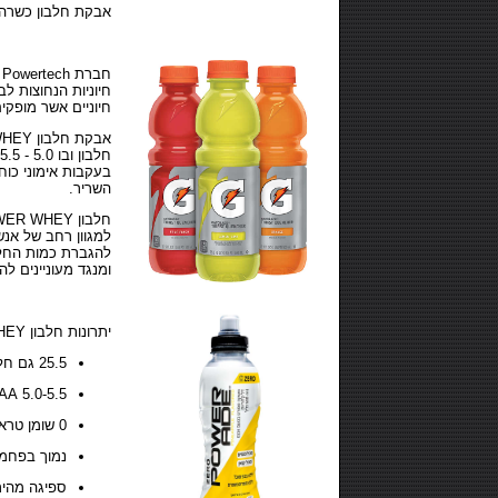
אבקת חלבון כשרה מתק
חברת Powertech פיתחה את חלבון מי הגבינה POWER
חיוניות הנחוצות ל
חיוניים אשר מופק
אבקת חלבון POWER
בעקבות אימוני כוח
השריר.
חלבון POWER
למגוון רחב של אנש
להגברת כמות החלבו
ומנגד מעוניינים ל
יתרונות חלבון
HEY
25.5 גם חלבון
5.0-5.5 BCAA - תלוי בטעם
0 שומן טראנס
נמוך בפחמ
ספיגה מהיר