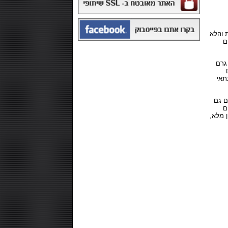
ת והלא
ם
₪168.00
משקה איזוטוני 12 יח' - POWERADE
כילה חלבון מי גבינה WPC איכותי, כאשר כל מנת הגשה מכילה 25.5 גרם
תאי
ם גם
ם
 מלא,
₪99.00
חטיף חלבון ,10 יחידות - NUTRI-MAXX
PROTEIN