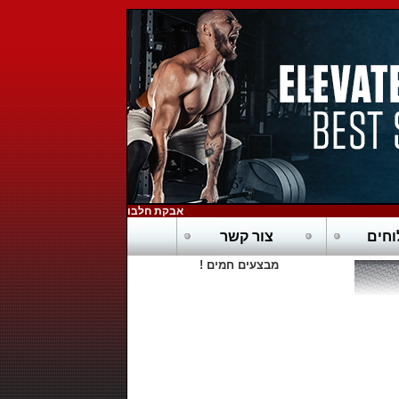
אבקת חלבון כשרה בדץ - POWERTECH-PURE WHEY HD
חים
צור קשר
מבצעים חמים !