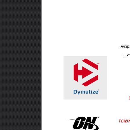
₪99.00
אבקת חלבון -SUPER EFFECT
VEGAN 700 GR
צועי.
יעזור
₪99.00
חטיף חלבון ,10 יחידות - USN TRUST
CRUNCH
₪99.00
שונה