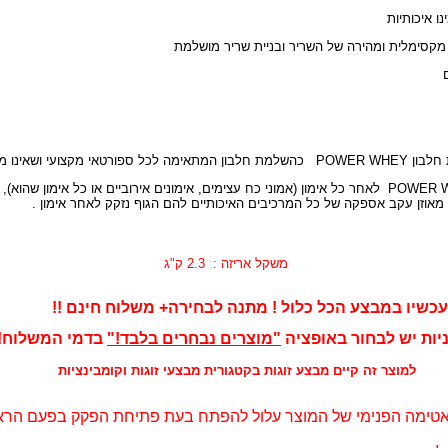
ו איכותיות
קסימלית ומהירה של השריר ובניית שריר מושלמת
 חלבון
POWER WHEY
כהשלמת חלבון המתאימה לכל ספורטאי מקצועי ושאינו מק
POWER WHEY לאחר כל אימון (אמוני כח עצימים, אימונים אירוביים או כל אימון שהוא), 
אוזן עקב אספקה של כל המרכיבים האיכותיים להם הגוף נזקק לאחר אימון .
משקל אריזה : 2.3 ק"ג
עכשיו במבצע הכל כלול ! מתנה לבחירה+ משלוח חינם !!
יש לבחור באופציה
"מוצרים נבחרים בלבד!"
בדמי המשלוח!
ם מבצע זוגות בקטגורית מבצעי זוגות וקומבינציות
 האטימה הפנימי של המוצר עלול להפתח בעת פתיחת הפקק בפעם הרא