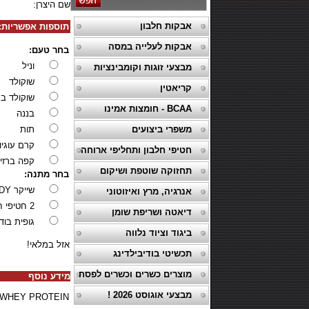
שם היצרן:
אבקות חלבון
תוספות אפשריות:
אבקות לעלייה במסה
בחר טעם:
וניל
מבצעי זוגות וקומבינציות
שוקולד
קריאטין
שוקולד בנ
BCAA - חומצות אמינו
בננה
משפרי ביצועים
תות
קרם עוגיו
חטיפי חלבון ותחליפי ארוחה
קפה ברזיל
תחזוקה שוטפת ושיקום
בחר מתנה:
שייקר X BODY
אנרגיה, מרץ ואיזוטוני
2 חטיפי חלבון זון
דיאטה ושריפת שומן
גופית בוד
ביגוד וציוד נלווה
אזל במלאי!
תכשיטי בודיבילדינג
מוצרים כשרים וכשרים לפסח
מידע נוסף
מבצעי אוגוסט 2026 !
WHEY PROTEIN