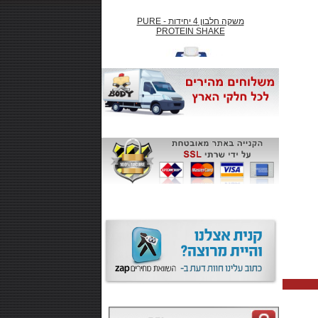
משקה חלבון 4 יחידות - PURE
PROTEIN SHAKE
₪66.00
חטיף חלבון ,10 יחידות - SMARTE
CARB
₪99.00
משקה אנרגיה 500 מל MONSTER