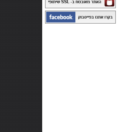
₪168.00
משקה איזוטוני 12 יח' - POWERADE
₪99.00
חטיף חלבון ,10 יחידות - NUTRI-MAXX
PROTEIN