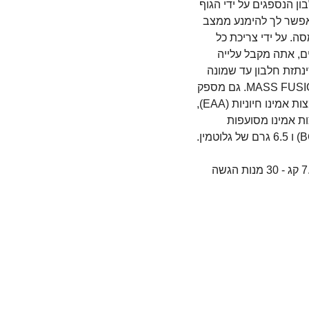
אלה מקורות חלבון הנספגים על ידי הגוף 
בקצב שונה, ומאפשר לך להימנע ממצב 
קטבולי ולאבד מסה. על ידי צריכת כל 
שלושת החלבונים, אתה מקבל עלייה 
מתמשכת של סינתזת חלבון עד שמונה 
שעות. MASS FUSION® 2.0. גם מספק 
19 גרם של חומצות אמינו חיוניות (EAA), 
9 גרם של חומצות אמינו מסועפות 
משקל אריזה- 7.2 קג - 30 מנות הגשה 
          