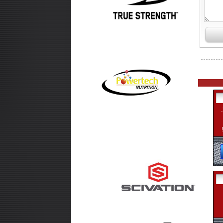
מה סופר פאמפ עושה?? 1. מגדיל את סיבולת השריר בצורה משמעותית! 2.