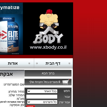
דף הבית
אודות
ברוך הבא
אבקת גיינר -  7.26 KG
0
מוצרים בסל הקניות שלך
שם המוצר/פריט:
מחיר מחירון:
המחיר שלנו:
מע"מ:
(קיימת אפשרות לאיסוף
זמן אספקה: