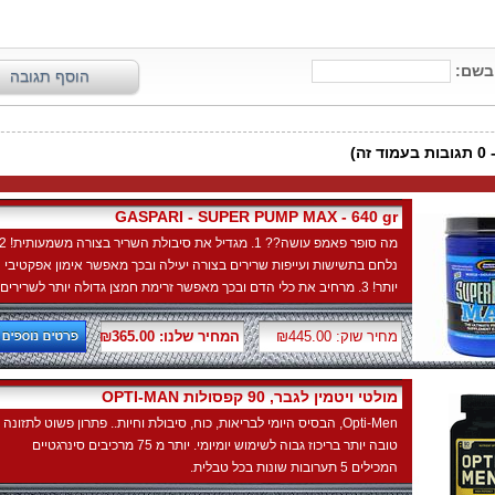
GASPARI - SUPER PUMP MAX - 640 gr
נלחם בתשישות ועייפות שרירים בצורה יעילה ובכך מאפשר אימון אפקטיבי
יותר! 3. מרחיב את כלי הדם ובכך מאפשר זרימת חמצן גדולה יותר לשרירים!
מחיר שוק: ₪445.00
המחיר שלנו: ₪365.00
OPTI-MAN מולטי ויטמין לגבר, 90 קפסולות
Opti-Men, הבסיס היומי לבריאות, כוח, סיבולת וחיות.. פתרון פשוט לתזונה
טובה יותר בריכוז גבוה לשימוש יומיומי. יותר מ 75 מרכיבים סינרגטיים
המכילים 5 תערובות שונות בכל טבלית.