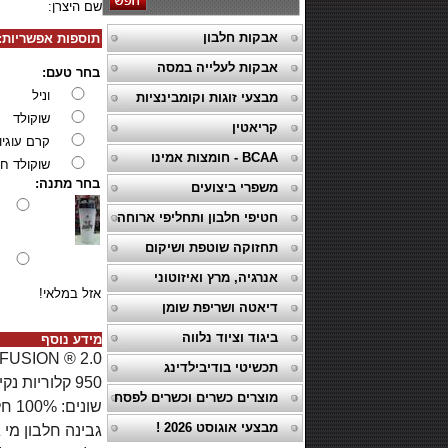
שם היצרן:
אבקות חלבון
תוספות אפשריות:
אבקות לעלייה במסה
בחר טעם:
וניל
מבצעי זוגות וקומבינציות
שוקולד
קריאטין
קרם עוגיו
BCAA - חומצות אמינו
שוקולד ח
בחר מתנה:
משפרי ביצועים
חטיפי חלבון ותחליפי ארוחה
תחזוקה שוטפת ושיקום
אנרגיה, מרץ ואיזוטוני
אזל במלאי!
דיאטה ושריפת שומן
ביגוד וציוד נלווה
מידע נוסף
תכשיטי בודיבילדינג
מוצרים כשרים וכשרים לפסח
מבצעי אוגוסט 2026 !