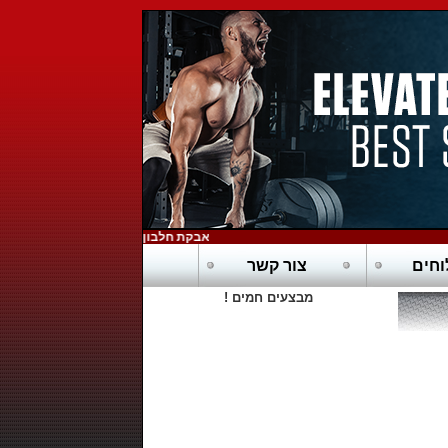
אבקת חלבון כשרה בדץ - POWERTECH-PURE WHEY HD
חים
צור קשר
מבצעים חמים !