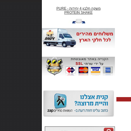
משקה חלבון 4 יחידות - PURE
PROTEIN SHAKE
₪66.00
חטיף חלבון ,10 יחידות - SMARTE
CARB
₪99.00
משקה אנרגיה 500 מל MONSTER