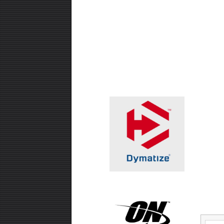
₪99.00
אבקת חלבון -SUPER EFFECT
VEGAN 700 GR
₪99.00
חטיף חלבון ,10 יחידות - USN TRUST
CRUNCH
₪99.00